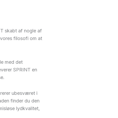
T skabt af nogle af
vores filosofi om at
jde med det
leverer SPRINT en
se.
grerer ubesværet i
aden finder du den
sløse lydkvalitet,