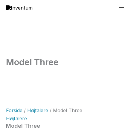
Gå
Mai
til
Men
indholdet
Model Three
Forside
/
Højtalere
/ Model Three
Højtalere
Model Three