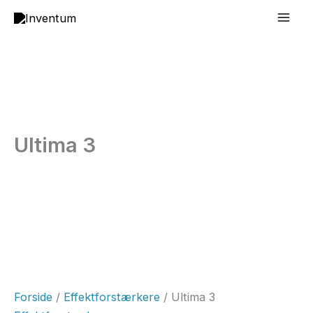
Gå
Mai
til
Men
indholdet
Ultima 3
Forside
/
Effektforstærkere
/ Ultima 3