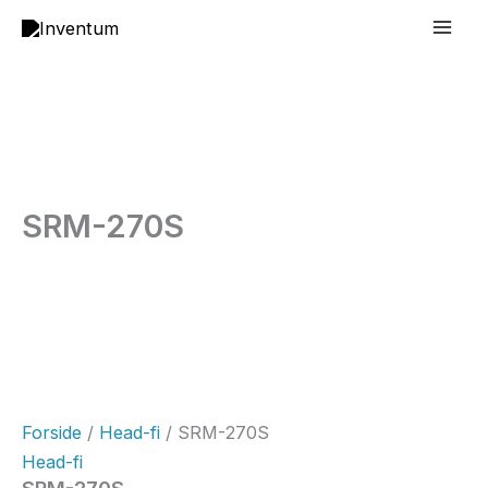
Gå
Mai
til
Men
indholdet
SRM-270S
Forside
/
Head-fi
/ SRM-270S
Head-fi
SRM-270S