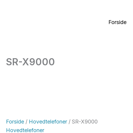
Gå
til
indholdet
Forside
SR-X9000
Forside
/
Hovedtelefoner
/ SR-X9000
Hovedtelefoner