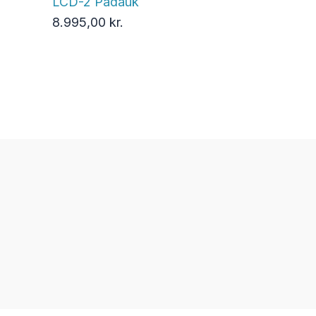
LCD-2 Padauk
8.995,00
kr.