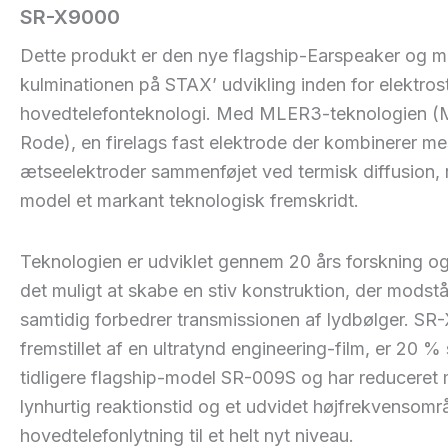
SR-X9000
Dette produkt er den nye flagship-Earspeaker og m
kulminationen på STAX’ udvikling inden for elektros
hovedtelefonteknologi. Med MLER3-teknologien (M
Rode), en firelags fast elektrode der kombinerer mes
ætseelektroder sammenføjet ved termisk diffusion,
model et markant teknologisk fremskridt.
Teknologien er udviklet gennem 20 års forskning og
det muligt at skabe en stiv konstruktion, der modst
samtidig forbedrer transmissionen af lydbølger. 
fremstillet af en ultratynd engineering-film, er 20 %
tidligere flagship-model SR-009S og har reduceret 
lynhurtig reaktionstid og et udvidet højfrekvensomr
hovedtelefonlytning til et helt nyt niveau.