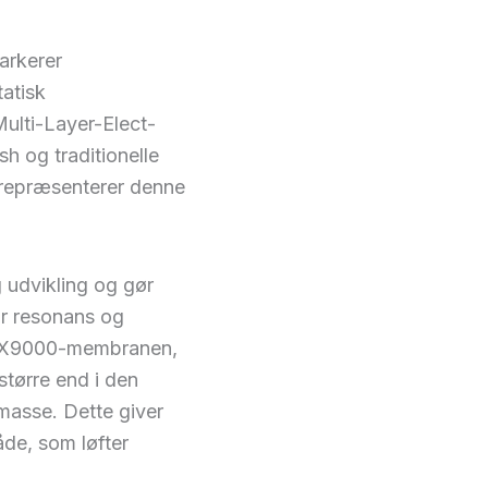
arkerer
tatisk
ulti-Layer-Elect-
h og traditionelle
 repræsenterer denne
 udvikling og gør
år resonans og
SR-X9000-membranen,
 større end i den
masse. Dette giver
åde, som løfter