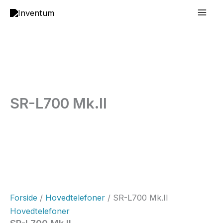
Gå
Mai
til
Men
indholdet
SR-L700 Mk.II
Forside
/
Hovedtelefoner
/ SR-L700 Mk.II
Hovedtelefoner
SR-L700 Mk.II