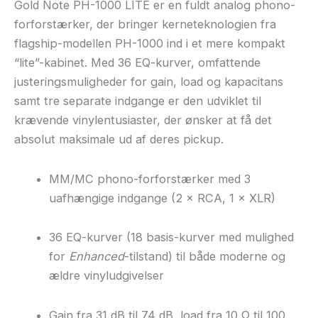
Gold Note PH-1000 LITE er en fuldt analog phono-
forforstærker, der bringer kerneteknologien fra
flagship-modellen PH-1000 ind i et mere kompakt
“lite”-kabinet. Med 36 EQ-kurver, omfattende
justeringsmuligheder for gain, load og kapacitans
samt tre separate indgange er den udviklet til
krævende vinylentusiaster, der ønsker at få det
absolut maksimale ud af deres pickup.
MM/MC phono-forforstærker med 3
uafhængige indgange (2 × RCA, 1 × XLR)
36 EQ-kurver (18 basis-kurver med mulighed
for
Enhanced
-tilstand) til både moderne og
ældre vinyludgivelser
Gain fra 31 dB til 74 dB, load fra 10 Ω til 100