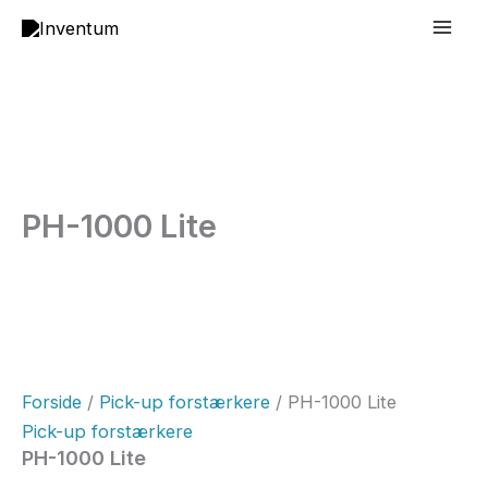
Gå
Mai
til
Men
indholdet
PH-1000 Lite
Forside
/
Pick-up forstærkere
/ PH-1000 Lite
Pick-up forstærkere
PH-1000 Lite