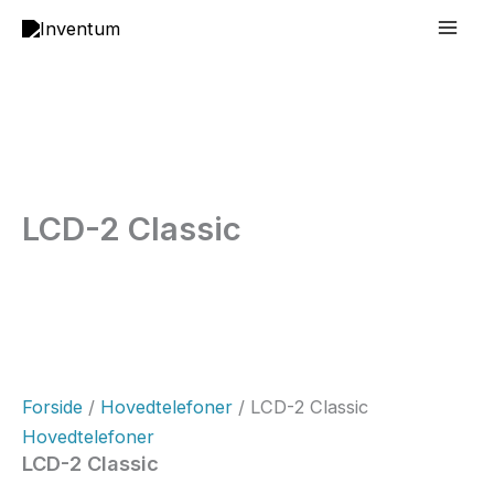
Gå
Mai
til
Men
indholdet
LCD-2 Classic
Forside
/
Hovedtelefoner
/ LCD-2 Classic
Hovedtelefoner
LCD-2 Classic