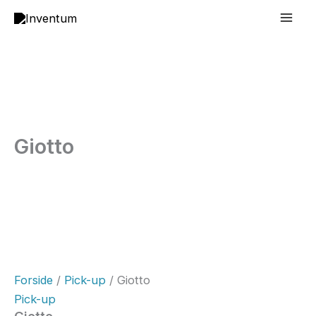
Gå
Mai
til
Men
indholdet
Giotto
Forside
/
Pick-up
/ Giotto
Pick-up
Giotto